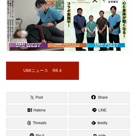
UMIニュース R8.4
Post
Share
Hatena
LINE
Threads
feedly
Pin it
note