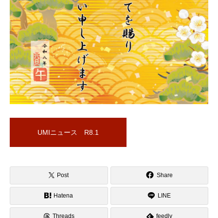
UMIニュース R8.1
Post
Share
Hatena
LINE
Threads
feedly